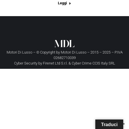
Leggi
Motori Di Lusso – © Copyright by
Motori Di Lusso
– 2015 – 2025 – P.IVA
02682710039
Cyber Security by
Firenet Ltd S.r.l.
&
Cyber Crime CCIS Italy SRL
Traduci