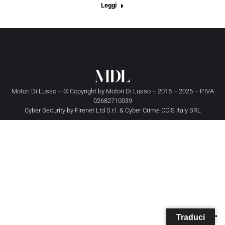
Leggi
Motori Di Lusso – © Copyright by
Motori Di Lusso
– 2015 – 2025 – P.IVA
02682710039
Cyber Security by
Firenet Ltd S.r.l.
&
Cyber Crime CCIS Italy SRL
Traduci