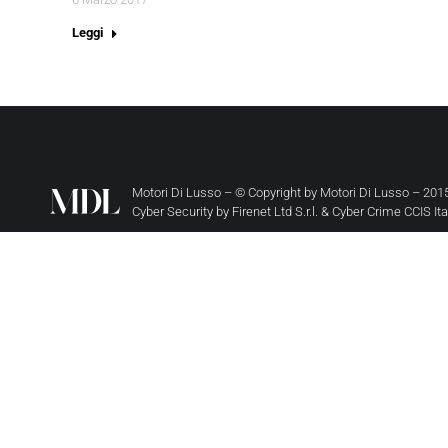
Leggi
Motori Di Lusso – © Copyright by
Motori Di Lusso
– 2015
Cyber Security by
Firenet Ltd S.r.l.
&
Cyber Crime CCIS It