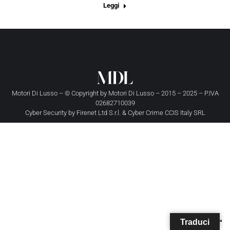
Leggi
Motori Di Lusso – © Copyright by
Motori Di Lusso
– 2015 – 2025 – P.IVA
02682710039
Cyber Security by
Firenet Ltd S.r.l.
&
Cyber Crime CCIS Italy SRL
Traduci