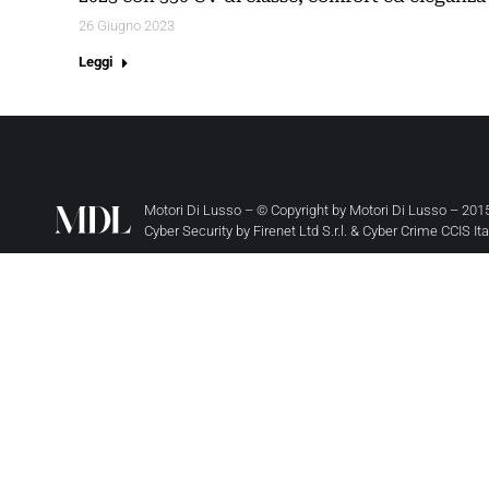
26 Giugno 2023
Leggi
Motori Di Lusso – © Copyright by
Motori Di Lusso
– 2015
Cyber Security by
Firenet Ltd S.r.l.
&
Cyber Crime CCIS It