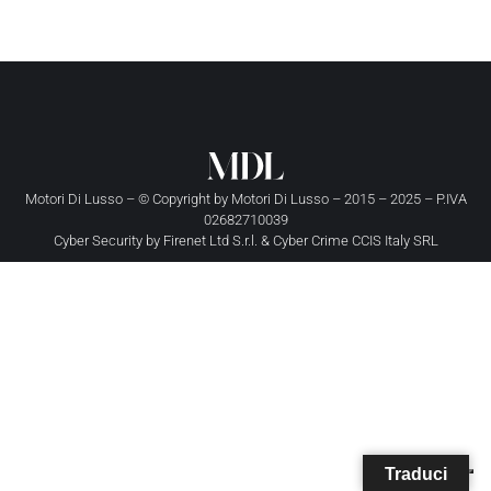
Motori Di Lusso – © Copyright by
Motori Di Lusso
– 2015 – 2025 – P.IVA
02682710039
Cyber Security by
Firenet Ltd S.r.l.
&
Cyber Crime CCIS Italy SRL
Traduci