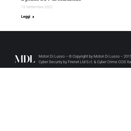
13 Settembre 2022
Leggi
Motori Di Lusso – © Copyright by
Motori Di Lusso
– 2015
Cyber Security by
Firenet Ltd S.r.l.
&
Cyber Crime CCIS It