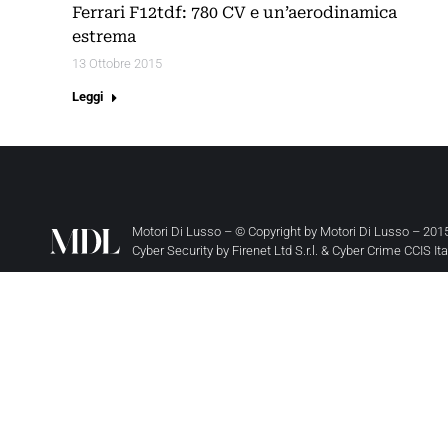
Ferrari F12tdf: 780 CV e un’aerodinamica
estrema
13 Ottobre 2015
Leggi
Motori Di Lusso – © Copyright by
Motori Di Lusso
– 2015
Cyber Security by
Firenet Ltd S.r.l.
&
Cyber Crime CCIS It