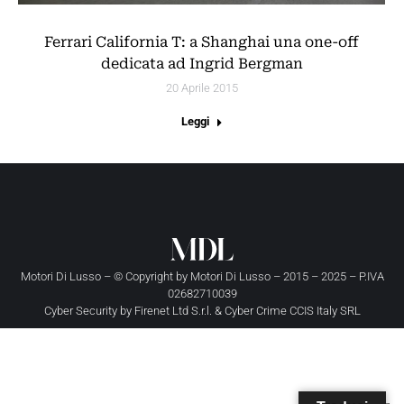
Ferrari California T: a Shanghai una one-off
dedicata ad Ingrid Bergman
20 Aprile 2015
Leggi
Motori Di Lusso – © Copyright by
Motori Di Lusso
– 2015 – 2025 – P.IVA
02682710039
Cyber Security by
Firenet Ltd S.r.l.
&
Cyber Crime CCIS Italy SRL