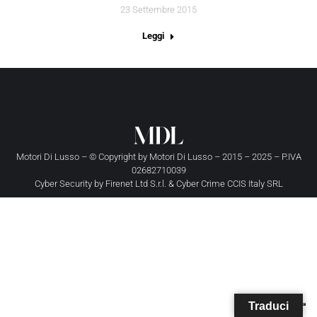
23 Settembre 2015
Leggi
Motori Di Lusso – © Copyright by
Motori Di Lusso
– 2015 – 2025 – P.IVA
02682710039
Cyber Security by
Firenet Ltd S.r.l.
&
Cyber Crime CCIS Italy SRL
Traduci