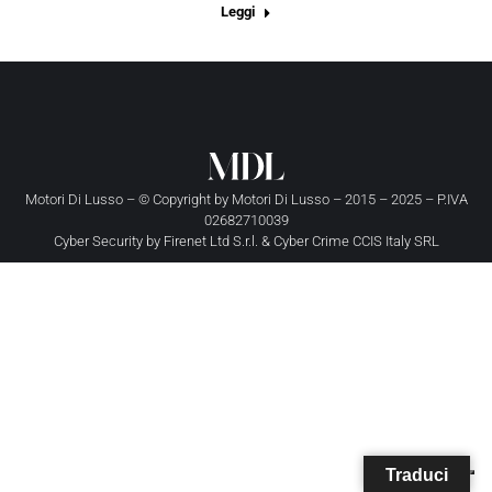
Leggi
Motori Di Lusso – © Copyright by
Motori Di Lusso
– 2015 – 2025 – P.IVA
02682710039
Cyber Security by
Firenet Ltd S.r.l.
&
Cyber Crime CCIS Italy SRL
Traduci