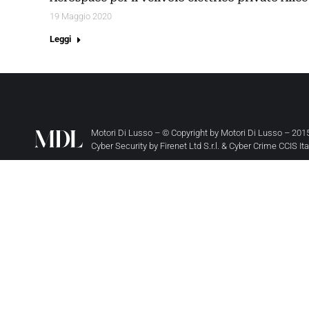
19 Maggio 2020
Leggi
Motori Di Lusso – © Copyright by
Motori Di Lusso
– 2015
Cyber Security by
Firenet Ltd S.r.l.
&
Cyber Crime CCIS It