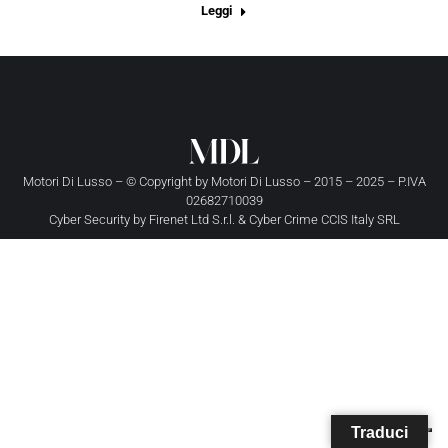
Leggi
Motori Di Lusso – © Copyright by
Motori Di Lusso
– 2015 – 2025 – P.IVA
02682710039
Cyber Security by
Firenet Ltd S.r.l.
&
Cyber Crime CCIS Italy SRL
Traduci