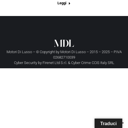
Leggi
Motori Di Lusso – © Copyright by
Motori Di Lusso
– 2015 – 2025 – P.IVA
02682710039
Cyber Security by
Firenet Ltd S.r.l.
&
Cyber Crime CCIS Italy SRL
Traduci