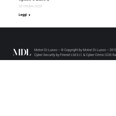
23 Ottobre 2020
Leggi
Motori Di Lusso – © Copyright by
Motori Di Lusso
– 2015
Cyber Security by
Firenet Ltd S.r.l.
&
Cyber Crime CCIS It