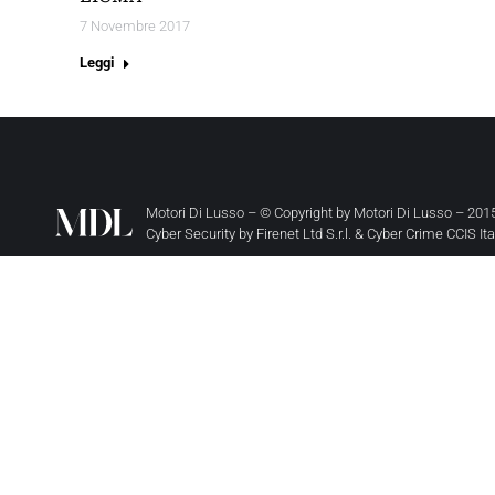
7 Novembre 2017
Leggi
Motori Di Lusso – © Copyright by
Motori Di Lusso
– 2015
Cyber Security by
Firenet Ltd S.r.l.
&
Cyber Crime CCIS It