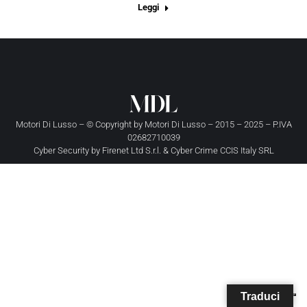
Leggi
Motori Di Lusso – © Copyright by
Motori Di Lusso
– 2015 – 2025 – P.IVA
02682710039
Cyber Security by
Firenet Ltd S.r.l.
&
Cyber Crime CCIS Italy SRL
Traduci