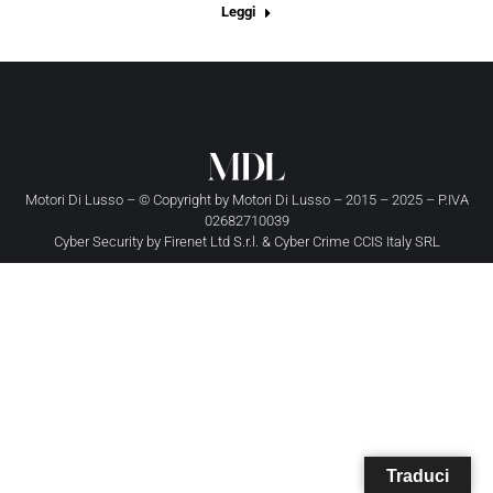
Leggi
Motori Di Lusso – © Copyright by
Motori Di Lusso
– 2015 – 2025 – P.IVA
02682710039
Cyber Security by
Firenet Ltd S.r.l.
&
Cyber Crime CCIS Italy SRL
Traduci