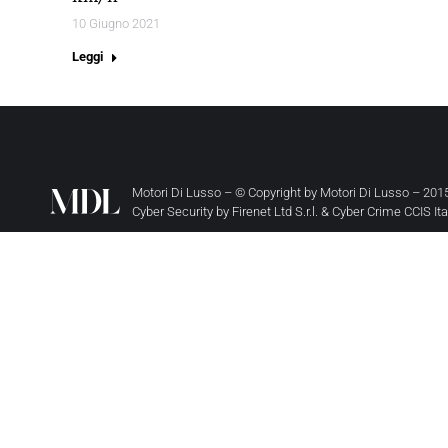
10 Giugno 2021
Leggi
Motori Di Lusso – © Copyright by
Motori Di Lusso
– 2015
Cyber Security by
Firenet Ltd S.r.l.
&
Cyber Crime CCIS It