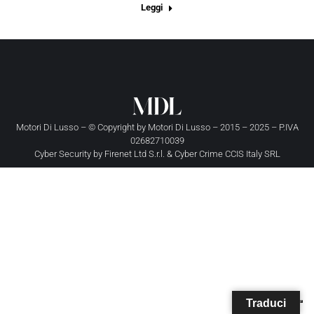
Leggi
Motori Di Lusso – © Copyright by
Motori Di Lusso
– 2015 – 2025 – P.IVA
02682710039
Cyber Security by
Firenet Ltd S.r.l.
&
Cyber Crime CCIS Italy SRL
Traduci