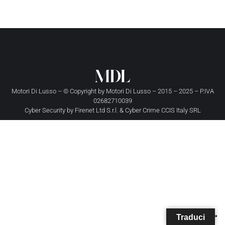
Motori Di Lusso – © Copyright by
Motori Di Lusso
– 2015 – 2025 – P.IVA
02682710039
Cyber Security by
Firenet Ltd S.r.l.
&
Cyber Crime CCIS Italy SRL
Traduci