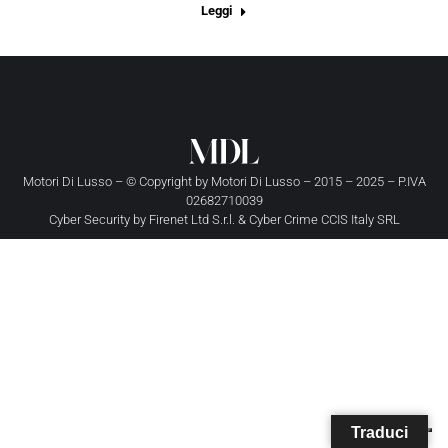
Leggi
Motori Di Lusso – © Copyright by
Motori Di Lusso
– 2015 – 2025 – P.IVA
02682710039
Cyber Security by
Firenet Ltd S.r.l.
&
Cyber Crime CCIS Italy SRL
Traduci