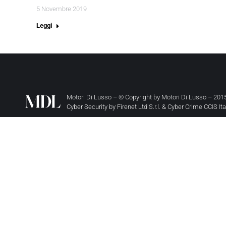
5 Novembre 2019
Leggi
Motori Di Lusso – © Copyright by
Motori Di Lusso
– 2015
Cyber Security by
Firenet Ltd S.r.l.
&
Cyber Crime CCIS It