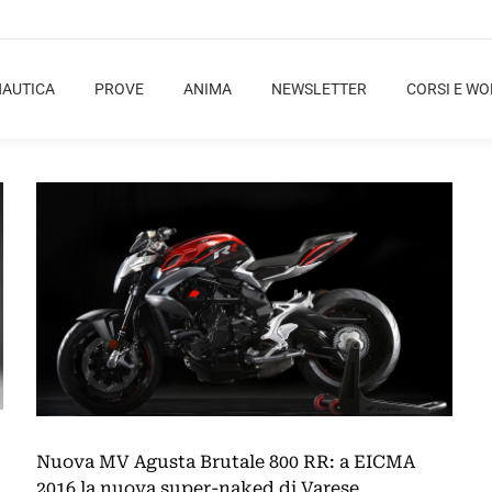
NAUTICA
PROVE
ANIMA
NEWSLETTER
CORSI E W
Nuova MV Agusta Brutale 800 RR: a EICMA
2016 la nuova super-naked di Varese