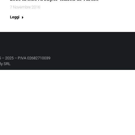
7 Novembre 2016
Leggi
 – 2025 – P.IVA 02682710039
aly SRL