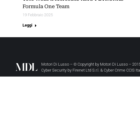
Formula One Team
19 Febbraio 2025
Leggi
Motori Di Lusso – © Copyright by
Motori Di Lusso
– 2015
Cyber Security by
Firenet Ltd S.r.l.
&
Cyber Crime CCIS It