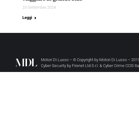
23 Settembre 2024
Leggi
Motori Di Lusso – © Copyright by
Motori Di Lusso
– 2015
Cyber Security by
Firenet Ltd S.r.l.
&
Cyber Crime CCIS It