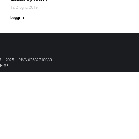
12 Giugno 2019
Leggi
 – 2025 – P.IVA 02682710039
aly SRL