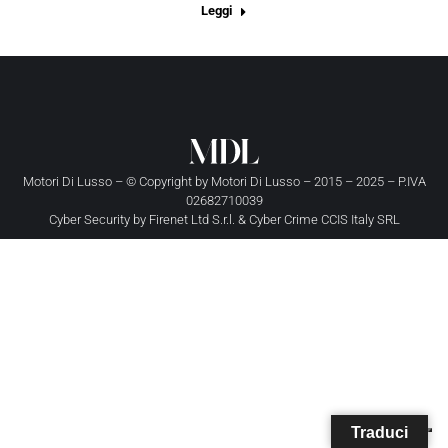
Leggi
Motori Di Lusso – © Copyright by
Motori Di Lusso
– 2015 – 2025 – P.IVA
02682710039
Cyber Security by
Firenet Ltd S.r.l.
&
Cyber Crime CCIS Italy SRL
Traduci