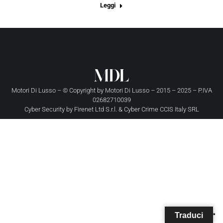
Leggi
Motori Di Lusso – © Copyright by
Motori Di Lusso
– 2015 – 2025 – P.IVA
02682710039
Cyber Security by
Firenet Ltd S.r.l.
&
Cyber Crime CCIS Italy SRL
Traduci