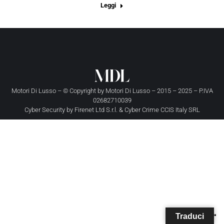
Leggi
Motori Di Lusso – © Copyright by
Motori Di Lusso
– 2015 – 2025 – P.IVA
02682710039
Cyber Security by
Firenet Ltd S.r.l.
&
Cyber Crime CCIS Italy SRL
Traduci