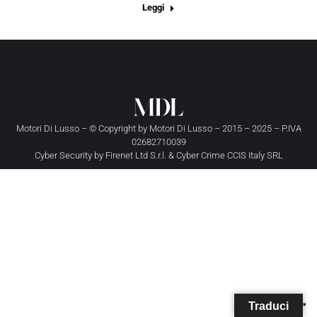
Leggi
Motori Di Lusso – © Copyright by
Motori Di Lusso
– 2015 – 2025 – P.IVA
02682710039
Cyber Security by
Firenet Ltd S.r.l.
&
Cyber Crime CCIS Italy SRL
Traduci