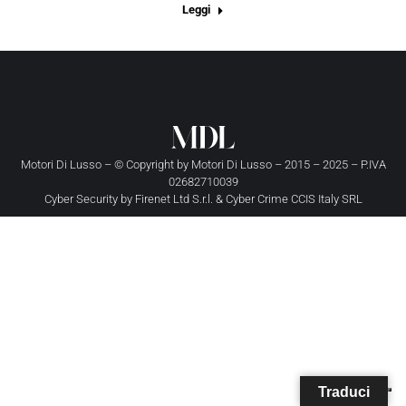
Leggi
Motori Di Lusso – © Copyright by
Motori Di Lusso
– 2015 – 2025 – P.IVA
02682710039
Cyber Security by
Firenet Ltd S.r.l.
&
Cyber Crime CCIS Italy SRL
Traduci