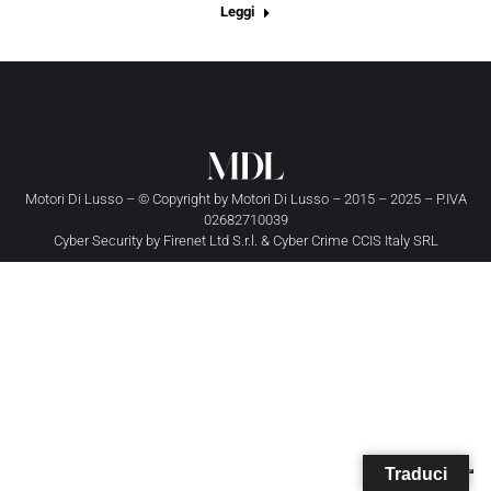
Leggi
Motori Di Lusso – © Copyright by
Motori Di Lusso
– 2015 – 2025 – P.IVA
02682710039
Cyber Security by
Firenet Ltd S.r.l.
&
Cyber Crime CCIS Italy SRL
Traduci