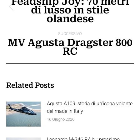
Feadship Joy: 70 metri
di lusso in stile
i
Post
olandese
precedente:
post
SUCCESSIVO
MV Agusta Dragster 800
Prossimo
RC
post:
Related Posts
Agusta A109: storia di un’icona volante
del made in Italy
16 Giugno 2026
Leonardo M-346 P.A.N.: prossimo