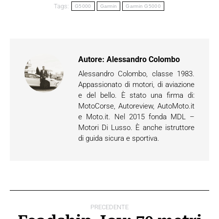
Tags:
G5000
Garmin
Garmin G5000
Autore:
Alessandro Colombo
Alessandro Colombo, classe 1983.
Appassionato di motori, di aviazione
e del bello. È stato una firma di:
MotoCorse, Autoreview, AutoMoto.it
e Moto.it. Nel 2015 fonda MDL –
Motori Di Lusso. È anche istruttore
di guida sicura e sportiva.
Naviga
PRECEDENTE
tra