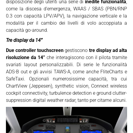
disposizione degli utenti una serie di
inedite funzionalità
,
come la discesa d’emergenza, WAAS / SBAS (PBN/RNP
0.3 con capacità LPV/APV), la navigazione verticale e la
modalità per il cambio dei livelli di volo accoppiata a
capacità go-around.
Tre display da 14”
Due controller touchscreen
gestiscono
tre display ad alta
risoluzione da 14”
che interagiscono con il pilota tramite
svariati layout personalizzabili. Di serie le funzionalità
ADS-B out e gli avvisi TAWS-A, come anche FliteCharts e
SafeTaxi. Opzionali numerosissime capacità, tra cui
ChartView (Jeppesen), synthetic vision, Connext wireless
cockpit connectivity, turbulence detection e ground clutter-
suppression digital weather radar, tanto per citarne alcuni.