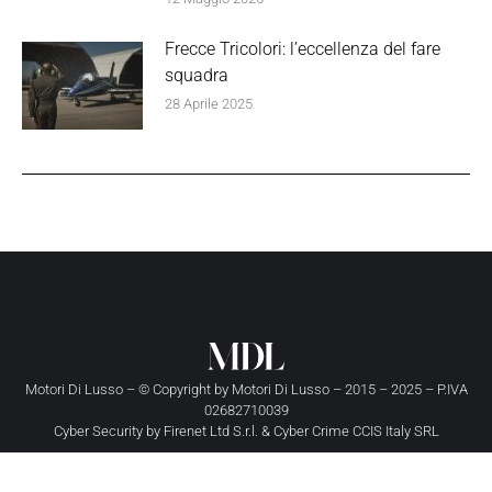
Frecce Tricolori: l’eccellenza del fare
squadra
28 Aprile 2025
Motori Di Lusso – © Copyright by
Motori Di Lusso
– 2015 – 2025 – P.IVA
02682710039
Cyber Security by
Firenet Ltd S.r.l.
&
Cyber Crime CCIS Italy SRL