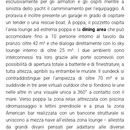
esclusivamente per gli armatori e gli ospiti mentre a
sinistra dello yacht il camminamento per l’equipaggio. A
proravia è inoltre presente un garage in grado di ospitare
un tender o una rescue boat. A poppa, il pozzetto ospita
l’area lounge ad estrema poppa e la
dining area
che può
accomodare fino a 10 persone intorno al tavolo da
pranzo: oltre 42 m² e che dialoga direttamente con lo sky
lounge interno di oltre 25 m². I due ambienti sono
interconnessi tra loro grazie alle porte scorrevoli con
possibilità di apertura totale a battente e di finestrature, a
tutta altezza, apribili su entrambe le murate. Il sundeck si
contraddistingue per l’ampiezza di oltre 70 m² e si
suddivide in tre aree virtuali outdoor che si fondono le une
nelle altre in una visuale unica a 360° a contatto con il
mare. Verso poppa la zona relax attrezzata con piscina
idromassaggio e lettini prendisole e a prua la zona
American bar realizzata con un bancone strutturale si
uniscono a mezza nave all’estesa zona lounge – allestita
da grandi divani pensati per adattarsi alle diverse