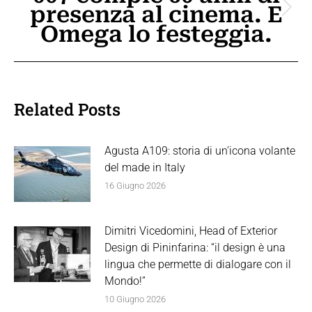
presenza al cinema. E
Prossimo
Omega lo festeggia.
post:
Related Posts
Agusta A109: storia di un’icona volante
del made in Italy
16 Giugno 2026
Dimitri Vicedomini, Head of Exterior
Design di Pininfarina: “il design è una
lingua che permette di dialogare con il
Mondo!”
10 Giugno 2026