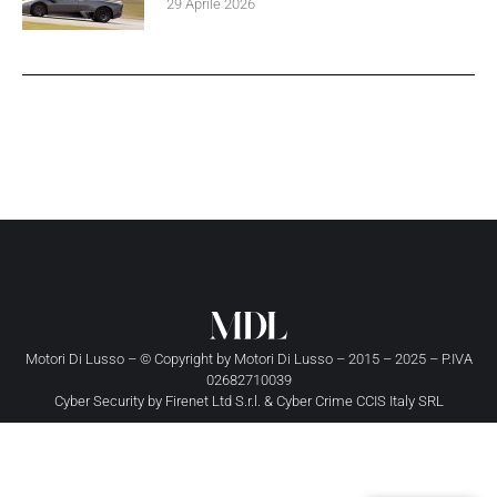
29 Aprile 2026
Motori Di Lusso – © Copyright by
Motori Di Lusso
– 2015 – 2025 – P.IVA
02682710039
Cyber Security by
Firenet Ltd S.r.l.
&
Cyber Crime CCIS Italy SRL