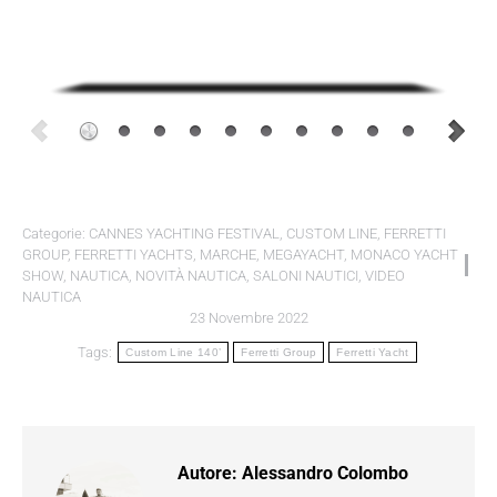
Categorie:
CANNES YACHTING FESTIVAL
,
CUSTOM LINE
,
FERRETTI
GROUP
,
FERRETTI YACHTS
,
MARCHE
,
MEGAYACHT
,
MONACO YACHT
SHOW
,
NAUTICA
,
NOVITÀ NAUTICA
,
SALONI NAUTICI
,
VIDEO
NAUTICA
23 Novembre 2022
Tags:
Custom Line 140’
Ferretti Group
Ferretti Yacht
Autore:
Alessandro Colombo