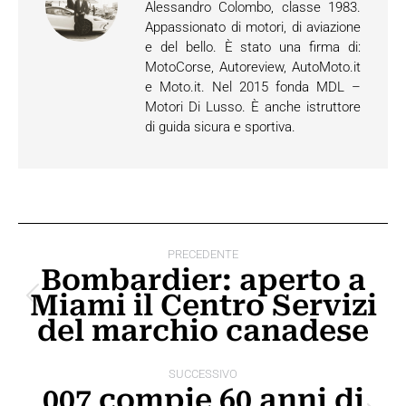
Alessandro Colombo, classe 1983.
Appassionato di motori, di aviazione
e del bello. È stato una firma di:
MotoCorse, Autoreview, AutoMoto.it
e Moto.it. Nel 2015 fonda MDL –
Motori Di Lusso. È anche istruttore
di guida sicura e sportiva.
Naviga
PRECEDENTE
tra
Bombardier: aperto a
Miami il Centro Servizi
i
Post
del marchio canadese
precedente:
post
SUCCESSIVO
007 compie 60 anni di