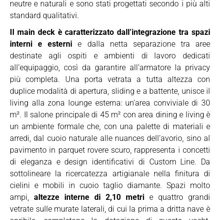
neutre e naturali e sono stati progettati secondo i più alti
standard qualitativi.
Il main deck è caratterizzato dall’integrazione tra spazi
interni e esterni
e dalla netta separazione tra aree
destinate agli ospiti e ambienti di lavoro dedicati
all’equipaggio, così da garantire all’armatore la privacy
più completa. Una porta vetrata a tutta altezza con
duplice modalità di apertura, sliding e a battente, unisce il
living alla zona lounge esterna: un’area conviviale di 30
m². Il salone principale di 45 m² con area dining e living è
un ambiente formale che, con una palette di materiali e
arredi, dal cuoio naturale alle nuances dell’avorio, sino al
pavimento in parquet rovere scuro, rappresenta i concetti
di eleganza e design identificativi di Custom Line. Da
sottolineare la ricercatezza artigianale nella finitura di
cielini e mobili in cuoio taglio diamante. Spazi molto
ampi,
altezze interne di 2,10 metri
e quattro grandi
vetrate sulle murate laterali, di cui la prima a dritta nave è