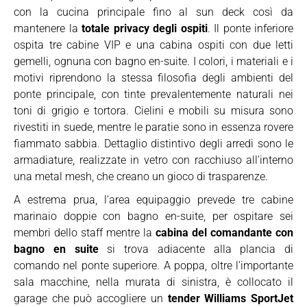
con la cucina principale fino al sun deck così da
mantenere la
totale privacy degli ospiti
. Il ponte inferiore
ospita tre cabine VIP e una cabina ospiti con due letti
gemelli, ognuna con bagno en-suite. I colori, i materiali e i
motivi riprendono la stessa filosofia degli ambienti del
ponte principale, con tinte prevalentemente naturali nei
toni di grigio e tortora. Cielini e mobili su misura sono
rivestiti in suede, mentre le paratie sono in essenza rovere
fiammato sabbia. Dettaglio distintivo degli arredi sono le
armadiature, realizzate in vetro con racchiuso all’interno
una metal mesh, che creano un gioco di trasparenze.
A estrema prua, l’area equipaggio prevede tre cabine
marinaio doppie con bagno en-suite, per ospitare sei
membri dello staff mentre la
cabina del comandante con
bagno en suite
si trova adiacente alla plancia di
comando nel ponte superiore. A poppa, oltre l’importante
sala macchine, nella murata di sinistra, è collocato il
garage che può accogliere un
tender Williams SportJet