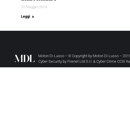
10 Maggio 2024
Leggi
Motori Di Lusso – © Copyright by
Motori Di Lusso
– 2015
Cyber Security by
Firenet Ltd S.r.l.
&
Cyber Crime CCIS It