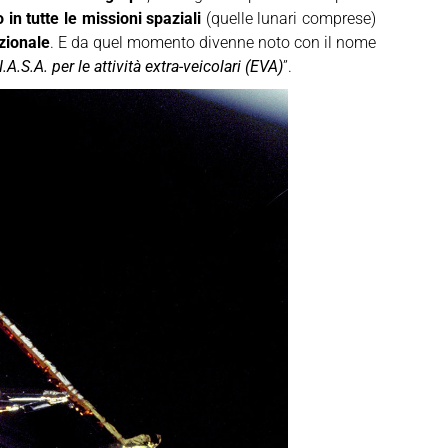
 in tutte le missioni spaziali
(quelle lunari comprese)
zionale
. E da quel momento divenne noto con il nome
.S.A. per le attività extra-veicolari (EVA)
”.