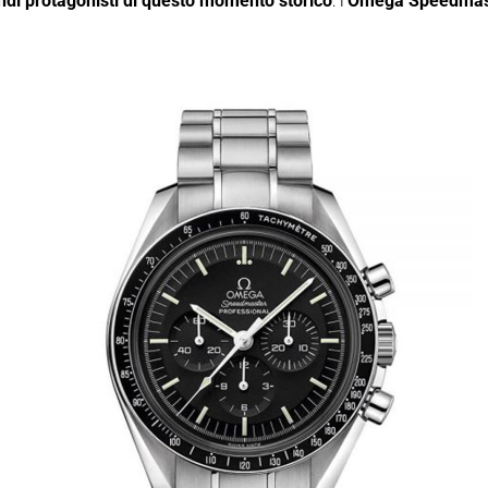
andi protagonisti di questo momento storico
: l’
Omega Speedmas