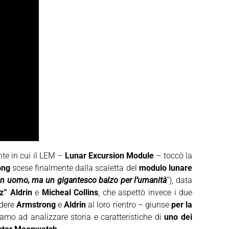
ante in cui il LEM –
Lunar Excursion Module
– toccò la
ong
scese finalmente dalla scaletta del
modulo lunare
un uomo, ma un gigantesco balzo per l’umanità
”), data
z” Aldrin
e
Micheal Collins
, che aspettò invece i due
ndere
Armstrong
e
Aldrin
al loro rientro – giunse
per la
amo ad analizzare storia e caratteristiche di
uno dei