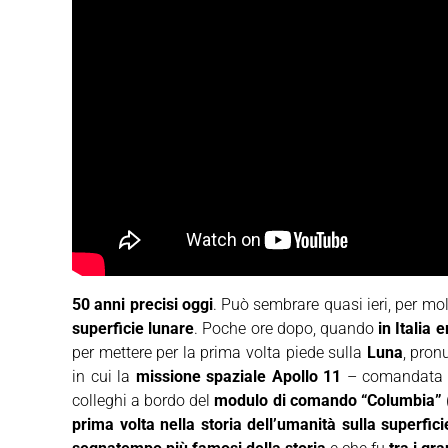
50 anni precisi oggi
. Può sembrare quasi ieri, per mo
superficie lunare
. Poche ore dopo, quando
in Italia 
per mettere per la prima volta piede sulla
Luna
, pron
in cui la
missione spaziale Apollo 11
– comandata 
colleghi a bordo del
modulo di comando “Columbia”
prima volta nella storia dell’umanità sulla superfic