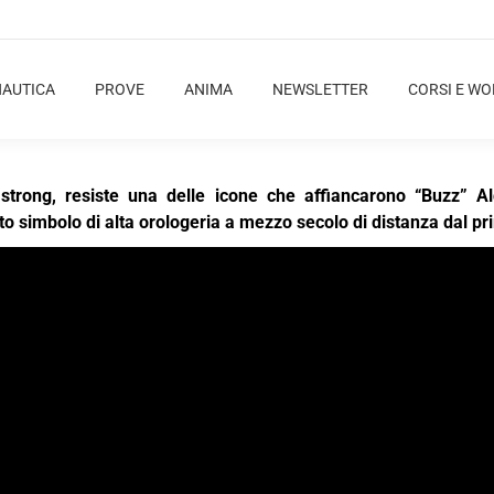
NAUTICA
PROVE
ANIMA
NEWSLETTER
CORSI E W
mstrong, resiste una delle icone che affiancarono “Buzz” A
imbolo di alta orologeria a mezzo secolo di distanza dal p