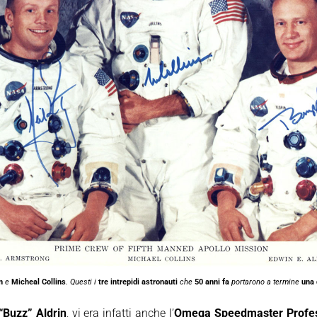
n
e
Micheal Collins
. Questi i
tre intrepidi astronauti
che
50 anni fa
portarono a termine
una 
“Buzz” Aldrin
, vi era infatti anche l’
Omega Speedmaster Profes