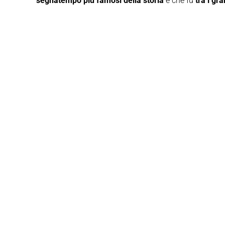
segnatempo più famosi della storia
e che fu
tra i gr