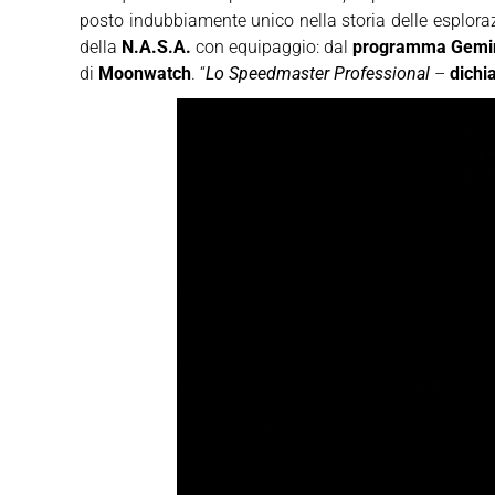
posto indubbiamente unico nella storia delle esplorazi
della
N.A.S.A.
con equipaggio: dal
programma Gemi
di
Moonwatch
. “
Lo Speedmaster Professional
–
dichi