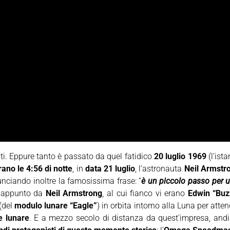
lti. Eppure tanto è passato da quel fatidico
20 luglio 1969
(l’ist
erano le 4:56 di notte
, in
data 21 luglio
, l’astronauta
Neil Armstr
unciando inoltre la famosissima frase: “
è un piccolo passo per 
appunto da
Neil Armstrong
, al cui fianco vi erano
Edwin “Buz
(del
modulo lunare “Eagle”
) in orbita intorno alla Luna per atte
ie lunare
. E a mezzo secolo di distanza da quest’impresa, andi