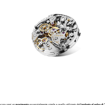
ncora oggi un
movimento
essenzialmente simile a quello utilizzato dall’
orologio al polso di 