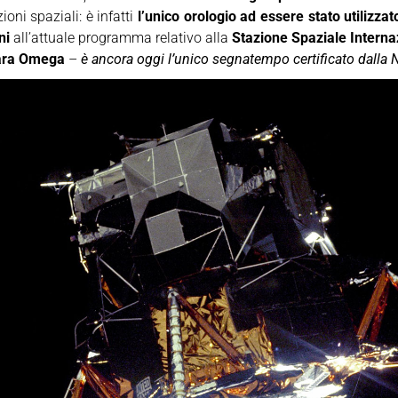
oni spaziali: è infatti
l’unico orologio ad essere stato utilizzato
ni
all’attuale programma relativo alla
Stazione Spaziale Interna
ara Omega
–
è ancora oggi l’unico segnatempo certificato dalla N.A