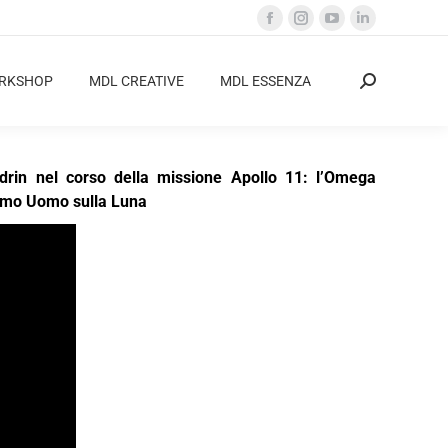
Facebook
Instagram
YouTube
Linkedin
page
page
page
page
opens
opens
opens
opens
ORKSHOP
MDL CREATIVE
MDL ESSENZA
Cerca:
in
in
in
in
new
new
new
new
window
window
window
window
ldrin nel corso della missione Apollo 11: l’Omega
rimo Uomo sulla Luna