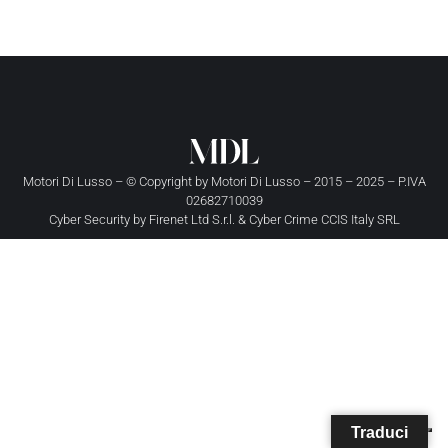
Motori Di Lusso – © Copyright by
Motori Di Lusso
– 2015 – 2025 – P.IVA
02682710039
Cyber Security by
Firenet Ltd S.r.l.
&
Cyber Crime CCIS Italy SRL
Traduci