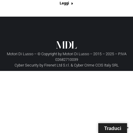
Leggi
Motori Di Lusso – © Copyright by
Motori Di Lusso
– 2015 – 2025 – P.IVA
02682710039
Cyber Security by
Firenet Ltd S.r.l.
&
Cyber Crime CCIS Italy SRL
Traduci