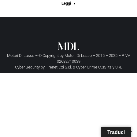
Leggi
Motori Di Lusso – © Copyright by
Motori Di Lusso
– 2015 – 2025 – P.IVA
02682710039
Cyber Security by
Firenet Ltd S.r.l.
&
Cyber Crime CCIS Italy SRL
Traduci