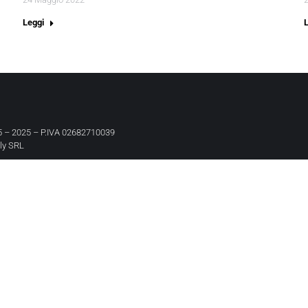
Leggi
 – 2025 – P.IVA 02682710039
aly SRL