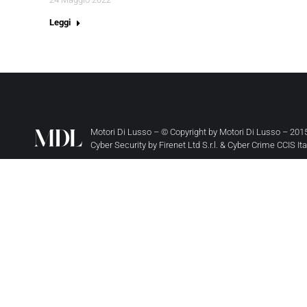
Leggi
Motori Di Lusso – © Copyright by
Motori Di Lusso
– 2015
Cyber Security by
Firenet Ltd S.r.l.
&
Cyber Crime CCIS It