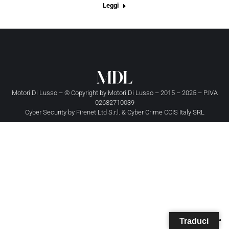
Leggi
Motori Di Lusso – © Copyright by
Motori Di Lusso
– 2015 – 2025 – P.IVA
02682710039
Cyber Security by
Firenet Ltd S.r.l.
&
Cyber Crime CCIS Italy SRL
Traduci