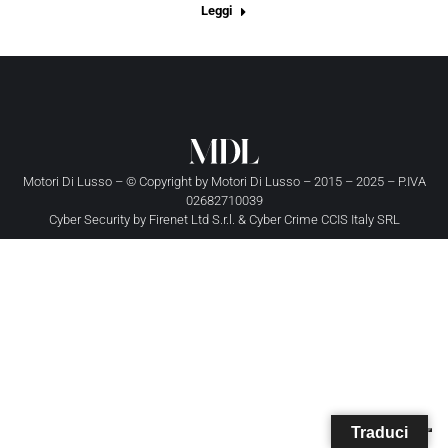
Leggi
Motori Di Lusso – © Copyright by
Motori Di Lusso
– 2015 – 2025 – P.IVA
02682710039
Cyber Security by
Firenet Ltd S.r.l.
&
Cyber Crime CCIS Italy SRL
Traduci