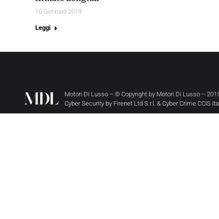
16 Gennaio 2019
Leggi
Motori Di Lusso – © Copyright by
Motori Di Lusso
– 2015
Cyber Security by
Firenet Ltd S.r.l.
&
Cyber Crime CCIS It