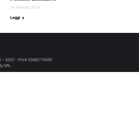
16 Gennaio 2019
Leggi
 – 2025 – P.IVA 02682710039
aly SRL