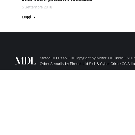
5 Settembre 2018
Leggi
Motori Di Lusso – © Copyright by
Motori Di Lusso
– 2015
Cyber Security by
Firenet Ltd S.r.l.
&
Cyber Crime CCIS It