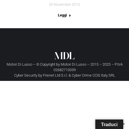
30 Novembre 2015
Leggi
Motori Di Lusso – © Copyright by
Motori Di Lusso
– 2015 – 2025 – P.IVA
02682710039
Cyber Security by
Firenet Ltd S.r.l.
&
Cyber Crime CCIS Italy SRL
Traduci