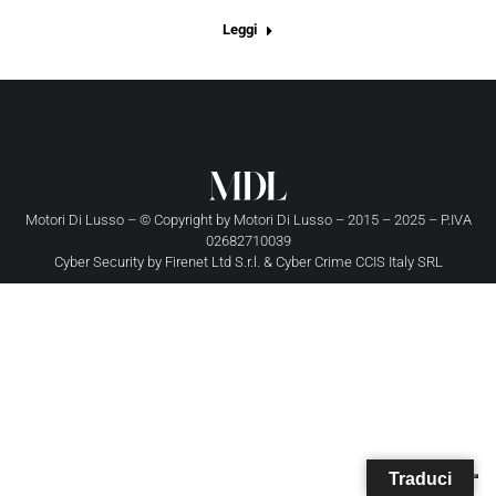
Leggi
Motori Di Lusso – © Copyright by
Motori Di Lusso
– 2015 – 2025 – P.IVA
02682710039
Cyber Security by
Firenet Ltd S.r.l.
&
Cyber Crime CCIS Italy SRL
Traduci