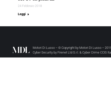
24 Febbraio 2018
Leggi
Motori Di Lusso – © Copyright by
Motori Di Lusso
– 2015
Cyber Security by
Firenet Ltd S.r.l.
&
Cyber Crime CCIS It