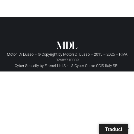
Motori Di Lusso – © Copyright by
Motori Di Lusso
– 2015 – 2025 – P.IVA
02682710039
Cyber Security by
Firenet Ltd S.r.l.
&
Cyber Crime CCIS Italy SRL
Traduci