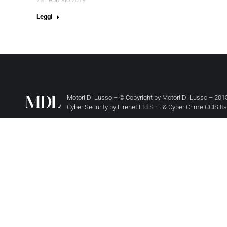
Leggi
Motori Di Lusso – © Copyright by
Motori Di Lusso
– 2015
Cyber Security by
Firenet Ltd S.r.l.
&
Cyber Crime CCIS It