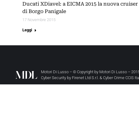
Ducati XDiavel: a EICMA 2015 la nuova cruiser
di Borgo Panigale
17 Novembre 2015
Leggi
Motori Di Lusso – © Copyright by
Motori Di Lusso
– 2015
Cyber Security by
Firenet Ltd S.r.l.
&
Cyber Crime CCIS It