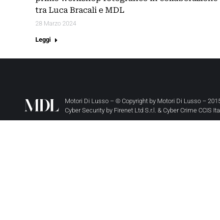
tra Luca Bracali e MDL
28 Marzo 2024
Leggi
Motori Di Lusso – © Copyright by
Motori Di Lusso
– 2015
Cyber Security by
Firenet Ltd S.r.l.
&
Cyber Crime CCIS It